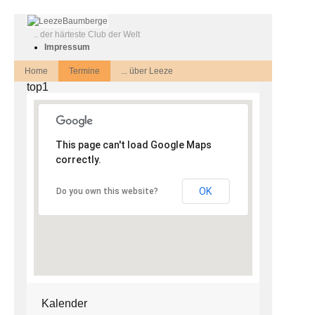
Jahr
Monat
Jahr
Monat
.. der härteste Club der Welt
Impressum
Home
Termine
... über Leeze
top1
This page can't load Google Maps
correctly.
OK
Do you own this website?
Kalender