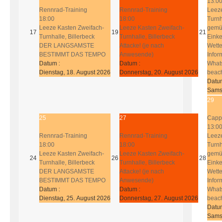
13:0
Rennrad-Training
Rennrad-Training
Leez
18:00
18:00
Turnh
Leeze Kasten Zweifach-
Leeze Kasten Zweifach-
gemüt
17
19
21
Turnhalle, Billerbeck
Turnhalle, Billerbeck
Einke
DER LANGSAMSTE
Attacke! (je nach
Wette
BESTIMMT DAS TEMPO
Anwesende)
Infor
Datum :
Datum :
What
Dienstag, 18. August 2026
Donnerstag, 20. August 2026
beac
Datu
Sams
29
25
27
Capp
13:0
Rennrad-Training
Rennrad-Training
Leez
18:00
18:00
Turnh
Leeze Kasten Zweifach-
Leeze Kasten Zweifach-
gemüt
24
26
28
Turnhalle, Billerbeck
Turnhalle, Billerbeck
Einke
DER LANGSAMSTE
Attacke! (je nach
Wette
BESTIMMT DAS TEMPO
Anwesende)
Infor
Datum :
Datum :
What
Dienstag, 25. August 2026
Donnerstag, 27. August 2026
beac
Datu
Sams