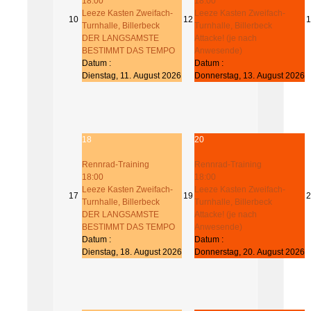
18:00
18:00
Leeze Kasten Zweifach-
Leeze Kasten Zweifach-
10
12
1
Turnhalle, Billerbeck
Turnhalle, Billerbeck
DER LANGSAMSTE
Attacke! (je nach
BESTIMMT DAS TEMPO
Anwesende)
Datum :
Datum :
Dienstag, 11. August 2026
Donnerstag, 13. August 2026
18
20
Rennrad-Training
Rennrad-Training
18:00
18:00
Leeze Kasten Zweifach-
Leeze Kasten Zweifach-
17
19
2
Turnhalle, Billerbeck
Turnhalle, Billerbeck
DER LANGSAMSTE
Attacke! (je nach
BESTIMMT DAS TEMPO
Anwesende)
Datum :
Datum :
Dienstag, 18. August 2026
Donnerstag, 20. August 2026