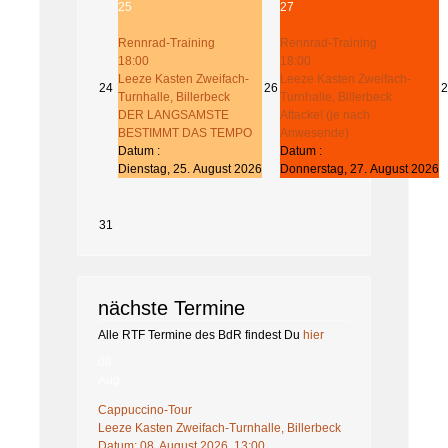
25
27
Rennrad-Training
Rennrad-Training
18:00
18:00
Leeze Kasten Zweifach-
Leeze Kasten Zweifach-
24
26
2
Turnhalle, Billerbeck
Turnhalle, Billerbeck
DER LANGSAMSTE
Attacke! (je nach
BESTIMMT DAS TEMPO
Anwesende)
Datum :
Datum :
Dienstag, 25. August 2026
Donnerstag, 27. August 2026
31
nächste Termine
Alle RTF Termine des BdR findest Du
hier
08
Aug
Cappuccino-Tour
Leeze Kasten Zweifach-Turnhalle, Billerbeck
Datum:
08. August 2026, 13:00