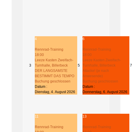
4
6
Rennrad-Training
Rennrad-Training
18:00
18:00
Leeze Kasten Zweifach-
Leeze Kasten Zweifach-
3
Turnhalle, Billerbeck
5
Turnhalle, Billerbeck
7
DER LANGSAMSTE
Attacke! (je nach
BESTIMMT DAS TEMPO
Anwesende)
Buchung geschlossen
Buchung geschlossen
Datum :
Datum :
Dienstag, 4. August 2026
Donnerstag, 6. August 2026
11
13
Rennrad-Training
Rennrad-Training