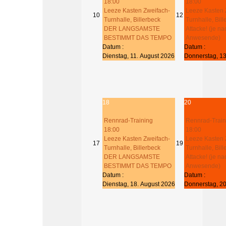
18:00
18:00
Leeze Kasten Zweifach-
Leeze Kasten 
10
12
Turnhalle, Billerbeck
Turnhalle, Bil
DER LANGSAMSTE
Attacke! (je na
BESTIMMT DAS TEMPO
Anwesende)
Datum :
Datum :
Dienstag, 11. August 2026
Donnerstag, 13
18
20
Rennrad-Training
Rennrad-Train
18:00
18:00
Leeze Kasten Zweifach-
Leeze Kasten 
17
19
Turnhalle, Billerbeck
Turnhalle, Bil
DER LANGSAMSTE
Attacke! (je na
BESTIMMT DAS TEMPO
Anwesende)
Datum :
Datum :
Dienstag, 18. August 2026
Donnerstag, 20