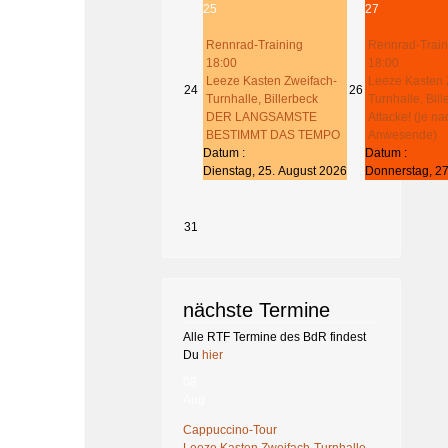
25
27
Rennrad-Training
Rennrad-Train
18:00
18:00
Leeze Kasten Zweifach-
Leeze Kasten 
24
26
Turnhalle, Billerbeck
Turnhalle, Bil
DER LANGSAMSTE
Attacke! (je na
BESTIMMT DAS TEMPO
Anwesende)
Datum :
Datum :
Dienstag, 25. August 2026
Donnerstag, 27
31
nächste Termine
Alle RTF Termine des BdR findest
Du
hier
08
Aug
Cappuccino-Tour