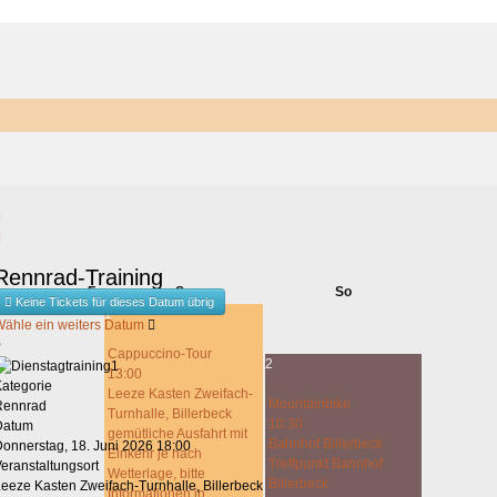
This page can't load Google Maps correctly.
Rennrad-Training
OK
Do you own this website?
o
Fr
Sa
So
Keine Tickets für dieses Datum übrig
1
Wähle ein weiters Datum
0
Cappuccino-Tour
2
13:00
Kategorie
Leeze Kasten Zweifach-
Mountainbike
Rennrad
Turnhalle, Billerbeck
10:30
Datum
gemütliche Ausfahrt mit
Bahnhof Billerbeck
Donnerstag, 18. Juni 2026
18:00
Einkehr je nach
Treffpunkt Bahnhof
eranstaltungsort
Wetterlage, bitte
Billerbeck
eeze Kasten Zweifach-Turnhalle, Billerbeck
Informationen in