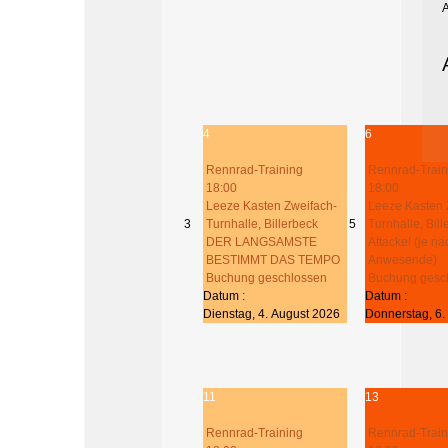
4
6
Rennrad-Training
Rennrad-Train
18:00
18:00
Leeze Kasten Zweifach-
Leeze Kasten 
3
Turnhalle, Billerbeck
5
Turnhalle, Bil
DER LANGSAMSTE
Attacke! (je na
BESTIMMT DAS TEMPO
Anwesende)
Buchung geschlossen
Buchung gesc
Datum :
Datum :
Dienstag, 4. August 2026
Donnerstag, 6.
11
13
Rennrad-Training
Rennrad-Train