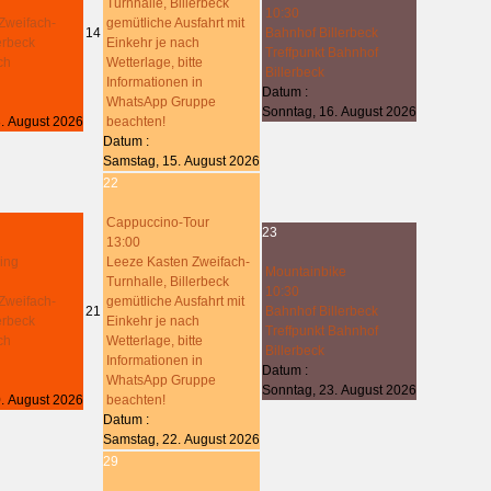
Turnhalle, Billerbeck
10:30
Zweifach-
gemütliche Ausfahrt mit
14
Bahnhof Billerbeck
lerbeck
Einkehr je nach
Treffpunkt Bahnhof
ch
Wetterlage, bitte
Billerbeck
Informationen in
Datum :
WhatsApp Gruppe
Sonntag, 16. August 2026
. August 2026
beachten!
Datum :
Samstag, 15. August 2026
22
Cappuccino-Tour
23
13:00
ing
Leeze Kasten Zweifach-
Mountainbike
Turnhalle, Billerbeck
10:30
Zweifach-
gemütliche Ausfahrt mit
21
Bahnhof Billerbeck
lerbeck
Einkehr je nach
Treffpunkt Bahnhof
ch
Wetterlage, bitte
Billerbeck
Informationen in
Datum :
WhatsApp Gruppe
Sonntag, 23. August 2026
. August 2026
beachten!
Datum :
Samstag, 22. August 2026
29