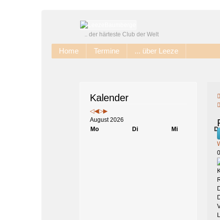
Jahr
Monat
Jahr
Monat
.. der härteste Club der Welt
Home
Termine
... über Leeze
Kalender
August 2026
Mo
Di
Mi
D
V
L