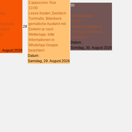
Cappuccino-Tour
30
13:00
ing
Leeze Kasten Zweifach-
Mountainbike
Turnhalle, Billerbeck
10:30
Zweifach-
gemütliche Ausfahrt mit
28
Bahnhof Billerbeck
lerbeck
Einkehr je nach
Treffpunkt Bahnhof
ch
Wetterlage, bitte
Billerbeck
Informationen in
Datum :
WhatsApp Gruppe
Sonntag, 30. August 2026
. August 2026
beachten!
Datum :
Samstag, 29. August 2026