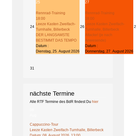
25
27
Rennrad-Training
Rennrad-Training
18:00
18:00
Leeze Kasten Zweifach-
Leeze Kasten Zweifach-
24
26
2
Turnhalle, Billerbeck
Turnhalle, Billerbeck
DER LANGSAMSTE
Attacke! (je nach
BESTIMMT DAS TEMPO
Anwesende)
Datum :
Datum :
Dienstag, 25. August 2026
Donnerstag, 27. August 2026
31
nächste Termine
Alle RTF Termine des BdR findest Du
hier
08
Aug
Cappuccino-Tour
Leeze Kasten Zweifach-Turnhalle, Billerbeck
Datum:
08. August 2026, 13:00