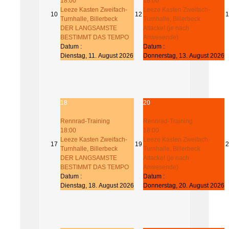
18:00
18:00
Leeze Kasten Zweifach-
Leeze Kasten Zweifach-
10
12
1
Turnhalle, Billerbeck
Turnhalle, Billerbeck
DER LANGSAMSTE
Attacke! (je nach
BESTIMMT DAS TEMPO
Anwesende)
Datum :
Datum :
Dienstag, 11. August 2026
Donnerstag, 13. August 2026
18
20
Rennrad-Training
Rennrad-Training
18:00
18:00
Leeze Kasten Zweifach-
Leeze Kasten Zweifach-
17
19
2
Turnhalle, Billerbeck
Turnhalle, Billerbeck
DER LANGSAMSTE
Attacke! (je nach
BESTIMMT DAS TEMPO
Anwesende)
Datum :
Datum :
Dienstag, 18. August 2026
Donnerstag, 20. August 2026