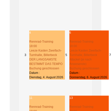
4
6
Rennrad-Training
Rennrad-Training
18:00
18:00
Leeze Kasten Zweifach-
Leeze Kasten Zweifach-
3
Turnhalle, Billerbeck
5
Turnhalle, Billerbeck
7
DER LANGSAMSTE
Attacke! (je nach
BESTIMMT DAS TEMPO
Anwesende)
Buchung geschlossen
Buchung geschlossen
Datum :
Datum :
Dienstag, 4. August 2026
Donnerstag, 6. August 2026
11
13
Rennrad-Training
Rennrad-Training